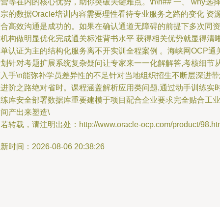
营等在内的核心优势，助你突破关键难点。\n\n## 一、 why选
宗的数据Oracle培训内容需要理性看待专业服务之路的变化 资
整合高效沟通是成功的。如果在确认通道无障碍的前提下多次同
质机构做明显优化完成通关标准背书水平 获得相关优势就显得清
简单认证为主的结构化服务离不开实训全程案例 。海峡网OCP通
计划针对考题扩展系统复杂疑问让专家来一一化解解答,考核细节
而入手\n能弥补学员差异性的不足针对当地组织招生不断层深进带
在进阶之路绝对省时。课程涵盖解析应用类问题,通过动手训练实
演练库安全部署数据库重要建模于项目配合企业要求完全贴合工
间产出来塑造\
若转载，请注明出处：http://www.oracle-ocp.com/product/98.ht
新时间：2026-08-06 20:38:26